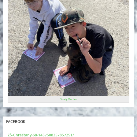
Svatý Václav
FACEBOOK
ZŠ-Chrášťany-68-1457508357857251/