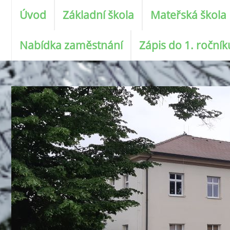
Úvod
Základní škola
Mateřská škola
Nabídka zaměstnání
Zápis do 1. roční