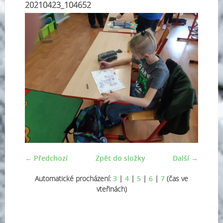
20210423_104652
← Předchozí
Zpět do složky
Další →
Automatické procházení:
3
|
4
|
5
|
6
|
7
(čas ve
vteřinách)