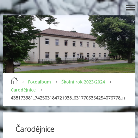
Fotoalbum
Školní rok 2023/2024
Čarodějnice
438173381_742503184721038_6317705354254076778_n
Čarodějnice