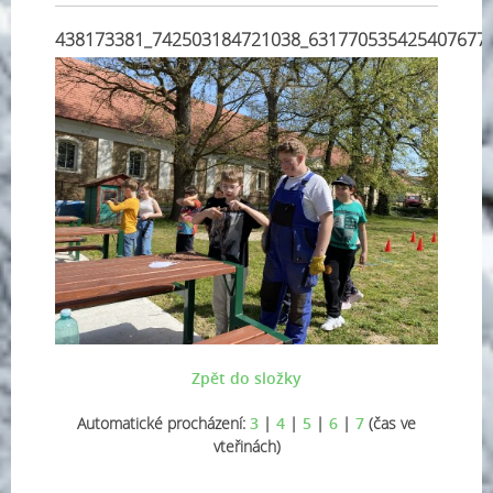
438173381_742503184721038_631770535425407677
Zpět do složky
Automatické procházení:
3
|
4
|
5
|
6
|
7
(čas ve
vteřinách)