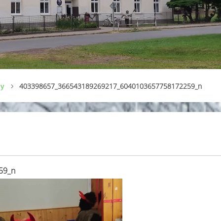
ny
403398657_366543189269217_6040103657758172259_n
59_n