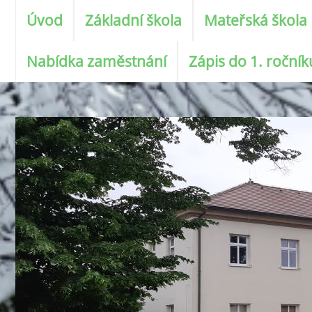
Úvod
Základní škola
Mateřská škola
Nabídka zaměstnání
Zápis do 1. roční