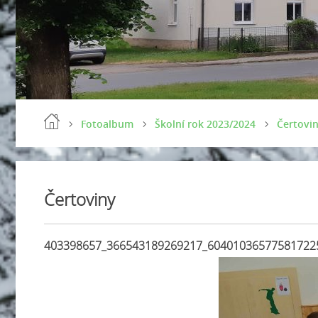
Fotoalbum
Školní rok 2023/2024
Čertovi
Čertoviny
403398657_366543189269217_60401036577581722