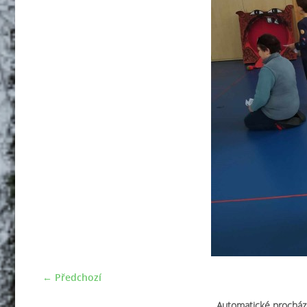
← Předchozí
Automatické procház