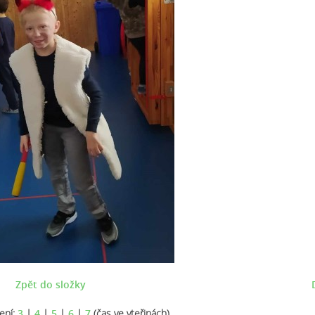
Zpět do složky
ení:
3
|
4
|
5
|
6
|
7
(čas ve vteřinách)