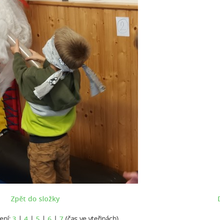
Zpět do složky
ení:
3
|
4
|
5
|
6
|
7
(čas ve vteřinách)