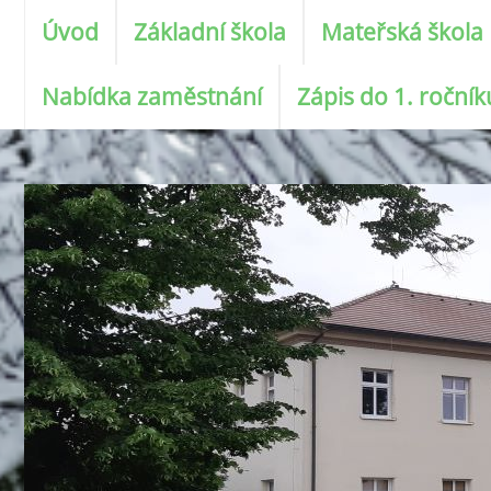
Úvod
Základní škola
Mateřská škola
Nabídka zaměstnání
Zápis do 1. roční