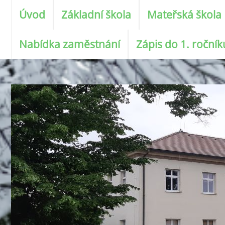
Úvod
Základní škola
Mateřská škola
Nabídka zaměstnání
Zápis do 1. roční