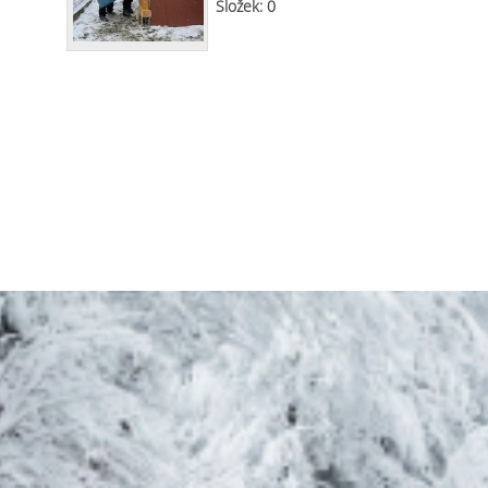
Složek:
0