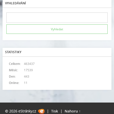
VYHLEDÁVÁNÍ
STATISTIKY
Celkem:
463437
Měsíc:
17539
Den:
443
Online:
11
© 2026 eStránky.cz
|
Tisk
|
Nahoru ↑