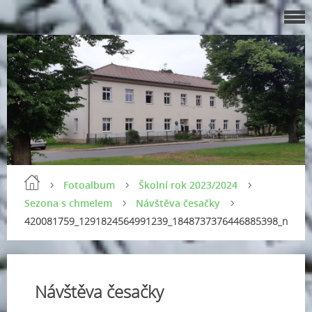
Fotoalbum
Školní rok 2023/2024
Sezona s chmelem
Návštěva česačky
420081759_1291824564991239_1848737376446885398_n
Návštěva česačky