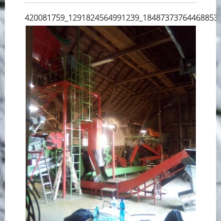
420081759_1291824564991239_18487373764468853