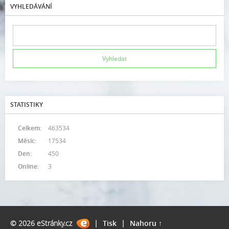
VYHLEDÁVÁNÍ
STATISTIKY
Celkem:
463534
Měsíc:
17534
Den:
450
Online:
3
© 2026 eStránky.cz
|
Tisk
|
Nahoru ↑