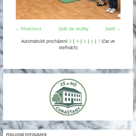
← Předchozí
Zpět do složky
Další →
Automatické procházení:
3
|
4
|
5
|
6
|
7
(čas ve
vteřinách)
POSLEDNÍ FOTOGRAFIE