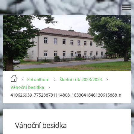
Fotoalbum
Školní rok 2023/2024
Vánoční besídka
410626939_775238731114808_1633041846130615888_n
Vánoční besídka