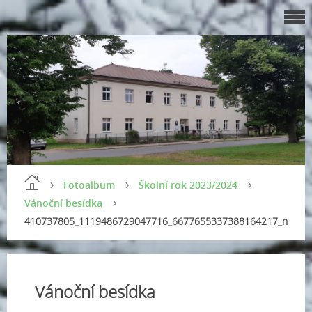
Fotoalbum
Školní rok 2023/2024
Vánoční besídka
410737805_1119486729047716_6677655337388164217_n
Vánoční besídka