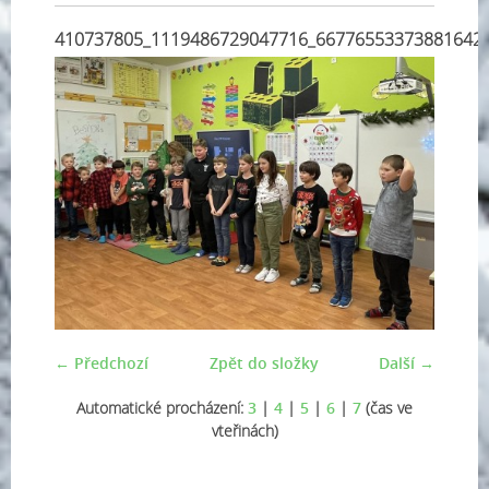
410737805_1119486729047716_66776553373881642
← Předchozí
Zpět do složky
Další →
Automatické procházení:
3
|
4
|
5
|
6
|
7
(čas ve
vteřinách)