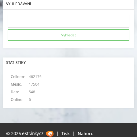
VYHLEDÁVÁNÍ
STATISTIKY
Celkem:
462176
Měsíc:
17504
Den:
548
Online:
6
© 2026 eStránky.cz
|
Tisk
|
Nahoru ↑