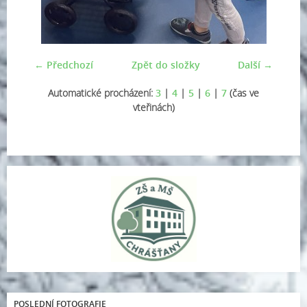
← Předchozí
Zpět do složky
Další →
Automatické procházení:
3
|
4
|
5
|
6
|
7
(čas ve
vteřinách)
POSLEDNÍ FOTOGRAFIE