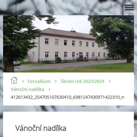
Fotoalbum
Školní rok 2023/2024
Vánoční nadílka
412613432_254705107630410_6981247430971422310_n
Vánoční nadílka