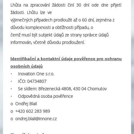
Lhůta na zpracování žádosti činí 30 dní ode dne přijetí
žádosti. Lhůtu lze ve
výjimečných případech prodloužit až o 60 dní, zejména z
důvodu komplexnosti a obtížnosti případu, o
čemž musí být subjekt údajů ze strany správce údajů
informován, včetně důvodu prodloužení.
Identifikační a kontaktní údaje pověřence pro ochranu
osobních údajů
• Inovation One s.r.o.
• IČO: 04734807
• Se sídlem: Březenecká 4808, 430 04 Chomutov
• Odpovědná osoba pověřence
o Ondřej Blail
o +420 602 283 989
o ondrej.blail@innone.cz