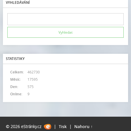
VYHLEDÁVÁNÍ
STATISTIKY
Celkem:
462730
Měsíc:
17595
Den:
575
Online:
9
© 2026 eStránky.cz
|
Tisk
|
Nahoru ↑