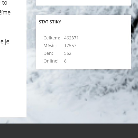
 to,
ažíme
STATISTIKY
Celkem:
462371
e je
Měsíc:
17557
Den:
562
Online:
8