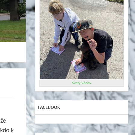
Svatý Václav
FACEBOOK
 že
 kdo k