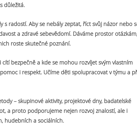
 důležitá.
y s radostí. Aby se nebály zeptat, říct svůj názor nebo 
vídavost a zdravé sebevědomí. Dáváme prostor otázkám
ich roste skutečné poznání.
i cítí bezpečně a kde se mohou rozvíjet svým vlastním
omoc i respekt. Učíme děti spolupracovat v týmu a p
dy – skupinové aktivity, projektové dny, badatelské
ot, a proto podporujeme nejen rozvoj znalostí, ale i
, hudebních a sociálních.