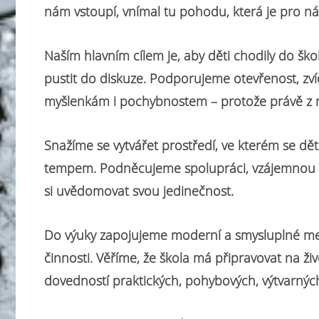
nám vstoupí, vnímal tu pohodu, která je pro nás
Naším hlavním cílem je, aby děti chodily do škol
pustit do diskuze. Podporujeme otevřenost, z
myšlenkám i pochybnostem – protože právě z n
Snažíme se vytvářet prostředí, ve kterém se dět
tempem. Podněcujeme spolupráci, vzájemnou p
si uvědomovat svou jedinečnost.
Do výuky zapojujeme moderní a smysluplné meto
činnosti. Věříme, že škola má připravovat na živ
dovedností praktických, pohybových, výtvarných