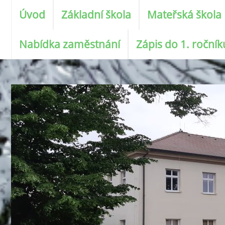
Úvod
Základní škola
Mateřská škola
Nabídka zaměstnání
Zápis do 1. roční