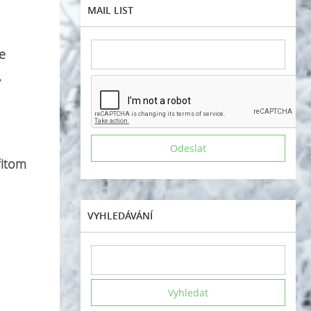
MAIL LIST
se
,
řitom
VYHLEDÁVÁNÍ