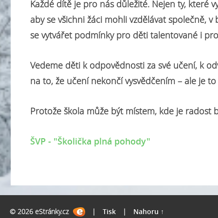
Každé dítě je pro nás důležité. Nejen ty, které vy
aby se všichni žáci mohli vzdělávat společně, v
se vytvářet podmínky pro děti talentované i pro
Vedeme děti k odpovědnosti za své učení, k odv
na to, že učení nekončí vysvědčením – ale je to 
Protože škola může být místem, kde je radost b
ŠVP - "Školička plná pohody"
© 2026 eStránky.cz
|
Tisk
|
Nahoru ↑