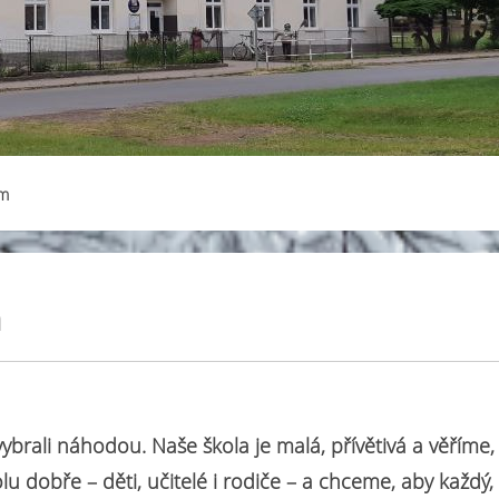
am
m
rali náhodou. Naše škola je malá, přívětivá a věříme,
olu dobře – děti, učitelé i rodiče – a chceme, aby každý,