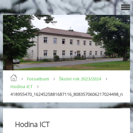
Fotoalbum
Školní rok 2023/2024
Hodina ICT
418955470_1624525881687116_8083570606217024498_n
Hodina ICT