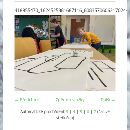
418955470_1624525881687116_80835706062170244
← Předchozí
Zpět do složky
Další →
Automatické procházení:
3
|
4
|
5
|
6
|
7
(čas ve
vteřinách)