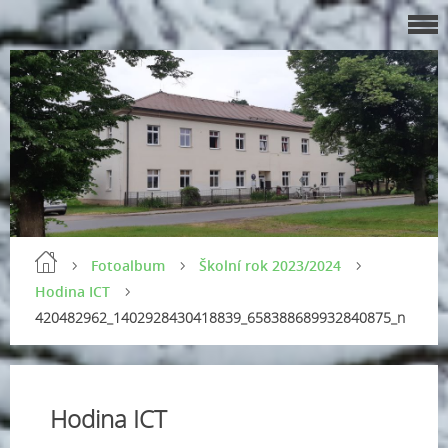
Fotoalbum
Školní rok 2023/2024
Hodina ICT
420482962_1402928430418839_658388689932840875_n
Hodina ICT