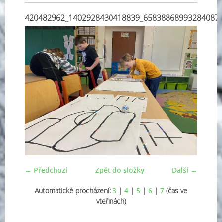
420482962_1402928430418839_65838868993284087
← Předchozí
Zpět do složky
Další →
Automatické procházení:
3
|
4
|
5
|
6
|
7
(čas ve
vteřinách)