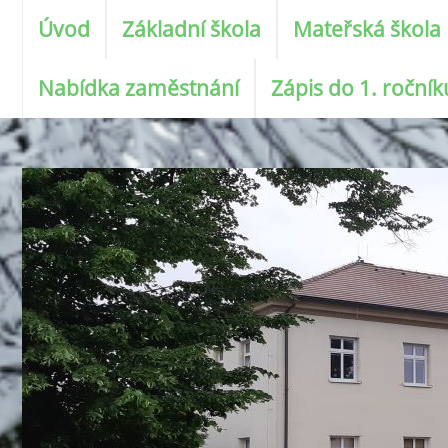
Úvod
Základní škola
Mateřská škola
Nabídka zaměstnání
Zápis do 1. roční