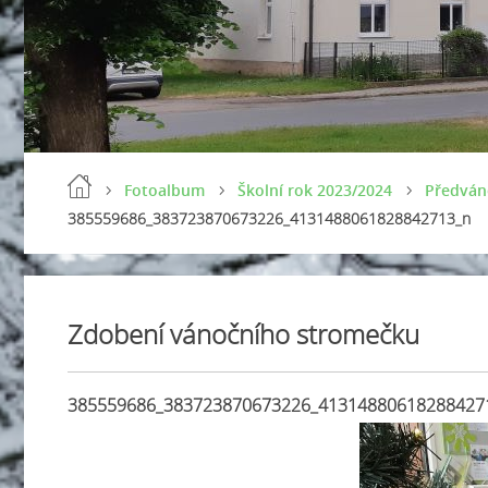
Fotoalbum
Školní rok 2023/2024
Předván
385559686_383723870673226_4131488061828842713_n
Zdobení vánočního stromečku
385559686_383723870673226_41314880618288427